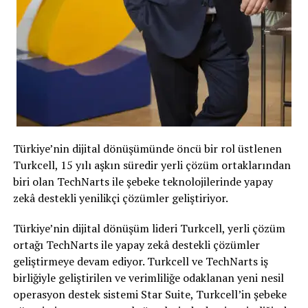
eleme süreci, FIFA üyesi daha fazla derneğin elemelerde
yarışmasına olanak tanıyarak, gerçek anlamda küresel ve
sürdürülebilir bir ekosistemin temellerinin atılmasını
sağlayacak. Oyuncular daha detaylı bilgiye
eFootball™
resmî web sitesinden
ve
FIFA.GG
‘den ulaşabilirler. Ayrıca
FIFPRO ile yapılacak iş birliğiyle müsabakaya katılacak
kulüp ve oyuncu sayısı daha da artacak.
Önceki turnuvada olduğu gibi bu turnuvada da Japonya
Türkiye’nin dijital dönüşümünde öncü bir rol üstlenen
temsilcileri, Japonya Futbol Federasyonu (JFA)
Turkcell, 15 yılı aşkın süredir yerli çözüm ortaklarından
tarafından düzenlenen “JFA eJapan Ulusal Futbol
biri olan TechNarts ile şebeke teknolojilerinde yapay
Takımı Seçme Turnuvası 2025” ile seçilecek. Seçme
zekâ destekli yenilikçi çözümler geliştiriyor.
turnuvasının detayları, kesinleştikten sonra JFA resmî
web sitesi
JFA.jp
‘de duyurulacak.
Türkiye’nin dijital dönüşüm lideri Turkcell, yerli çözüm
ortağı TechNarts ile yapay zekâ destekli çözümler
Detaylı turnuva takvimi ve katılım prosedürleri
geliştirmeye devam ediyor. Turkcell ve TechNarts iş
kesinleştiğinde eFootball™ resmî web sitesinde ve
birliğiyle geliştirilen ve verimliliğe odaklanan yeni nesil
FIFA.GG’de duyurulacak. “Tokyo’daki eFootball Dünya
operasyon destek sistemi Star Suite, Turkcell’in şebeke
Festivali”nin sahne etkinliğini YouTube’daki “eFootball™