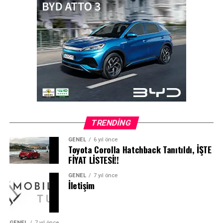
Vodafone Business iş birliğiyle gerçekleştirmiş
olduğumuz bu etkinlik serisinin çok önemli olduğunu
düşünüyorum. İşletmelerimiz bu buluşmalarla dijital
gelişimine katkı sağlarken, Vodafone Business’ın sunmuş
olduğu hizmetler sayesinde de dijital farkındalığını
artırmış olacak.”
TRENDING
GENEL
6 yıl önce
Toyota Corolla Hatchback Tanıtıldı, İŞTE
FİYAT LİSTESİ!!
GENEL
7 yıl önce
İletişim
GENEL
7 yıl önce