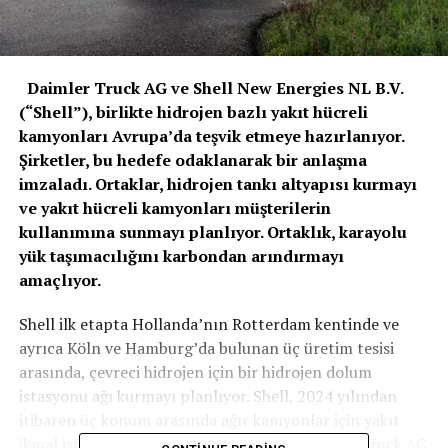
Daimler Truck AG ve Shell New Energies NL B.V.
(“Shell”), birlikte hidrojen bazlı yakıt hücreli
kamyonları Avrupa’da teşvik etmeye hazırlanıyor.
Şirketler, bu hedefe odaklanarak bir anlaşma
imzaladı. Ortaklar, hidrojen tankı altyapısı kurmayı
ve yakıt hücreli kamyonları müşterilerin
kullanımına sunmayı planlıyor. Ortaklık, karayolu
yük taşımacılığını karbondan arındırmayı
amaçlıyor.
Shell ilk etapta Hollanda’nın Rotterdam kentinde ve
ayrıca Köln ve Hamburg’da bulunan üç üretim tesisi
arasında, çevreci hidrojen için bir hidrojen dolum
istasyonu ağı kurmayı planlıyor. Shell, 2024 yılından
itibaren üç konum arasında ağır kamyonlar için yakıt
ikmal istasyonları işletmeyi hedefliyor. Daimler Truck AG