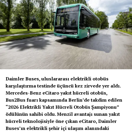
potansiyel partnerlerin de dahil edilmesi öngörülüyor.
Daimler Truck AG İcra Kurulu
Başkanı ve Daimler AG İcra
Kurulu Üyesi Martin Daum;
“Shell ve Daimler Truck, hidrojen bazlı yakıt hücreli
kamyonların geleceğin CO2 nötr taşımacılığının önemli
bir unsuru olduğuna inanıyor. Endüstrinin iki önemli
Daimler Buses, uluslararası elektrikli otobüs
temsilcisi olarak benzersiz iş birliğimizle, neyin önce
karşılaştırma testinde üçüncü kez zirvede yer aldı.
gelmesi gerektiğine ilişkin yanıtı ortaya koyuyoruz:
Mercedes-Benz eCitaro yakıt hücreli otobüs,
Altyapı veya araçlar. İkisinin de el ele birlikte gelişmesi
Bus2Bus fuarı kapsamında Berlin’de takdim edilen
gerekiyor. Bu açıdan birlikte attığımız bu önemli
“2026 Elektrikli Yakıt Hücreli Otobüs Şampiyonu”
adımdan ikimiz de çok mutluyuz.” dedi.
ödülünün sahibi oldu. Menzil avantajı sunan yakıt
hücreli teknolojisiyle öne çıkan eCitaro, Daimler
Buses’ın elektrikli şehir içi ulaşım alanındaki