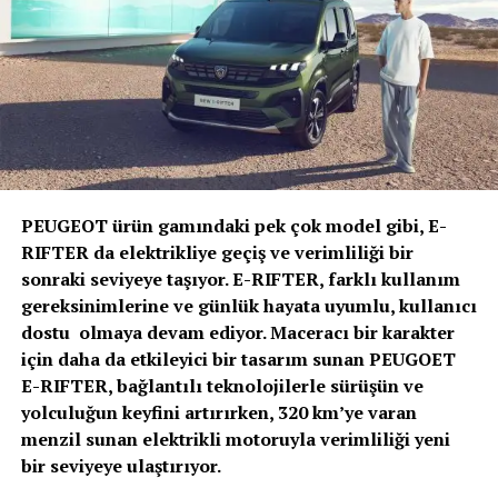
kabin içi boyutları ve konfor özelliklerine sahip olan
Doblò ve Scudo’nun elektrikli versiyonları,
kullanıcılarına bireysel ve ticari ihtiyaçlara uygun
verimli çözümler, iş sürekliliğini ve düşük kullanım
maliyetlerini garanti eden araç sahipliği deneyimi
sunuyor.
PEUGEOT ürün gamındaki pek çok model gibi, E-
RIFTER da elektrikliye geçiş ve verimliliği bir
FIAT Marka Direktörü Altan Aytaç: “FIAT
sonraki seviyeye taşıyor. E-RIFTER, farklı kullanım
Professional olarak, orta ticari araç segmentindeki
gereksinimlerine ve günlük hayata uyumlu, kullanıcı
varlığımızı, geçtiğimiz yıl pazara yeniden
dostu olmaya devam ediyor. Maceracı bir karakter
sunduğumuz Scudo ve Türkiye’de ilk defa tüketiciler
için daha da etkileyici bir tasarım sunan PEUGOET
ile buluşturduğumuz Ulysse modelleri ile tazeledik.
E-RIFTER, bağlantılı teknolojilerle sürüşün ve
Bu yıl haziran ayında Yeni Doblò’yu pazara sunduk.
yolculuğun keyfini artırırken, 320 km’ye varan
Şimdi ise Doblò ve Scudo modellerimizin, elektrikli
menzil sunan elektrikli motoruyla verimliliği yeni
motorla donatılan versiyonlarını tüketicilerle
bir seviyeye ulaştırıyor.
buluşturuyoruz. Hafif ticari araç segmentindeki
başarımızı ve istikrarımızı elektrikli araçlarla