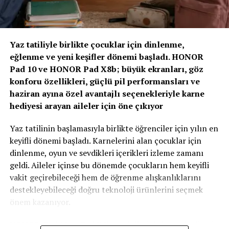
öngören ve dayanıklılığı artıran sigortacılık modelidir.”
“Yapay Zeka ve Veri, Yeni Dönemin Belirleyicileri
Olacak”
Yaz tatiliyle birlikte çocuklar için dinlenme,
eğlenme ve yeni keşifler dönemi başladı. HONOR
Zirvenin dijitalleşme ve veri odaklı müşteri yönetimi
Pad 10 ve HONOR Pad X8b; büyük ekranları, göz
başlıklı oturumlarında, yapay zeka ve büyük verinin
konforu özellikleri, güçlü pil performansları ve
sigortacılıkta karar alma süreçlerindeki etkisi ele alındı.
haziran ayına özel avantajlı seçenekleriyle karne
AXA Türkiye Satış, Kurumsal İletişim ve Sağlık
hediyesi arayan aileler için öne çıkıyor
Başkanı Sanem Çıngay Buçukoğlu
: “Önümüzdeki
dönemde fark yaratacak olan unsur, toplanan veriyi
Yaz tatilinin başlamasıyla birlikte öğrenciler için yılın en
daha anlamlı müşteri deneyimlerine dönüştürebilmek
keyifli dönemi başladı. Karnelerini alan çocuklar için
olacak. Yapay zeka bize güçlü araçlar sunuyor; ancak
dinlenme, oyun ve sevdikleri içerikleri izleme zamanı
müşteri güvenini inşa eden temel değerler hâlâ şeffaflık,
geldi. Aileler içinse bu dönemde çocukların hem keyifli
tutarlılık ve uzun vadeli ilişki kurabilme becerisidir.
vakit geçirebileceği hem de öğrenme alışkanlıklarını
Teknolojinin sağladığı hız ve verimliliği, “Empati
destekleyebileceği doğru teknoloji ürünlerini seçmek
Güvencesi” yaklaşımımızı da arkamıza alarak
önem kazanıyor.
müşterilerimizin ihtiyaçlarını anlayan insani bir
yaklaşımla birleştirmek büyük önem taşıyor.” dedi.
HONOR, Pad 10 ve Pad X8b modelleriyle karne hediyesi