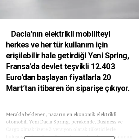
Dacia’nın elektrikli mobiliteyi
herkes ve her tür kullanım için
erişilebilir hale getirdiği Yeni Spring,
Fransa’da devlet teşvikli 12.403
Euro’dan başlayan fiyatlarla 20
Mart’tan itibaren ön siparişe çıkıyor.
Merakla beklenen, pazarın en ekonomik elektrikli
otomobili Yeni Dacia Spring, perakende, Business ve
Cargo olmak üzere 3 versiyon olarak tüketicilerle
buluşuyor. Yeni Dacia Spring’in perakende versiyonunun