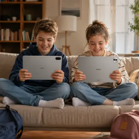
almak olacaktır. Geleceğin rekabetini yalnızca fiyatlama
üzerine kurguladığımızda kaybeden taraf oluruz. Gerçek
rekabet; müşteriyi ve acenteyi daha iyi anlamak, riskleri
daha doğru değerlendirmek üzerine kurulmalıdır.”
Sigortacılığı sezonluk indirim odaklı yapıdan
uzaklaştırmak gerektiğini ifade eden
Ölken,
sözlerine
şöyle devam etti: “Toplam maliyetleri düşüren,
verimliliği artıran ve müşterilerimize daha erişilebilir
çözümler sunan bir sektör yapısına ihtiyacımız var. Bu
yüzden sektör olarak fabrika ayarlarımıza dönmeliyiz.
Bizim fabrika ayarlarımız; müşteriyi anlamakla başlar,
riski doğru değerlendirmekle, acenteyi güçlendirmekle
ve sürdürülebilir fiyatlama disipliniyle şekillenir. AXA
Türkiye olarak Empati Güvencesi yaklaşımımızı önleyici
sigortacılık anlayışıyla birleştiriyor, Adaptif Sigortacılık
2030 vizyonumuzla geleceğe hazırlanıyoruz. Çünkü
gelecekte değer yaratacak olan, yalnızca gerçekleşen
kayıpları karşılayan değil; hayatı koruyan, riskleri