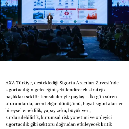
Taliant !
DON'T MISS
Premium Bir Tasarıma Sahip Yeni MPV: Hyundai STARIA
AXA Türkiye, desteklediği Sigorta Aracıları Zirvesi’nde
sigortacılığın geleceğini şekillendirecek stratejik
başlıkları sektör temsilcileriyle paylaştı. İki gün süren
oturumlarda; acenteliğin dönüşümü, hayat sigortaları ve
bireysel emeklilik, yapay zeka, büyük veri,
sürdürülebilirlik, kurumsal risk yönetimi ve önleyici
sigortacılık gibi sektörü doğrudan etkileyecek kritik