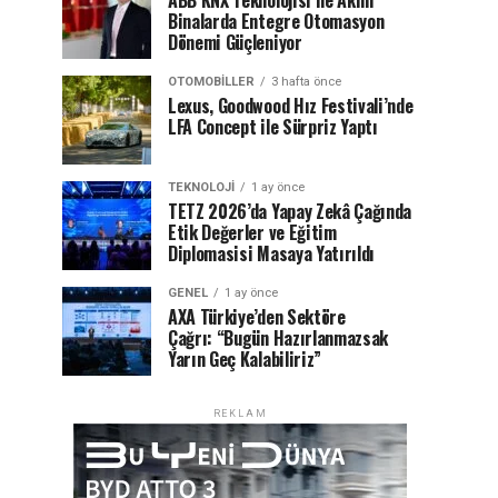
ABB KNX Teknolojisi ile Akıllı
Binalarda Entegre Otomasyon
Dönemi Güçleniyor
OTOMOBILLER
3 hafta önce
Lexus, Goodwood Hız Festivali’nde
LFA Concept ile Sürpriz Yaptı
TEKNOLOJI
1 ay önce
TETZ 2026’da Yapay Zekâ Çağında
Etik Değerler ve Eğitim
Diplomasisi Masaya Yatırıldı
GENEL
1 ay önce
AXA Türkiye’den Sektöre
Çağrı: “Bugün Hazırlanmazsak
Yarın Geç Kalabiliriz”
REKLAM