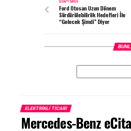
DON'T MISS
Ford Otosan Uzun Dönem
Sürdürülebilirlik Hedefleri İle
“Gelecek Şimdi” Diyor
BUNL
ELEKTRIKLI TICARI
Mercedes-Benz eCitar