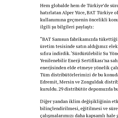
Hem globalde hem de Türkiye’de sürd
hatırlatan Alper Yüce, BAT Türkiye o
kullanımına geçmenin öncelikli konul
ilgili şu bilgileri paylaştı:
“BAT Samsun fabrikamızda tükettiğimi
üretim tesisinde satın aldığımız ele
sıfıra indirdik. ‘Sürdürülebilir Su Yö
Yenilenebilir Enerji Sertifikası’na s
enerjisinden elde etmeye yönelik ça
Tüm distribütörlerimizi de bu konuda
Edremit, Mersin ve Zonguldak distrib
kuruldu. 29 distribütör depomuzda bu
Diğer yandan iklim değişikliğinin etk
bilinçlendirilmesi, eğitilmesi ve süre
çalışmalarımızı daha kapsamlı hale ge