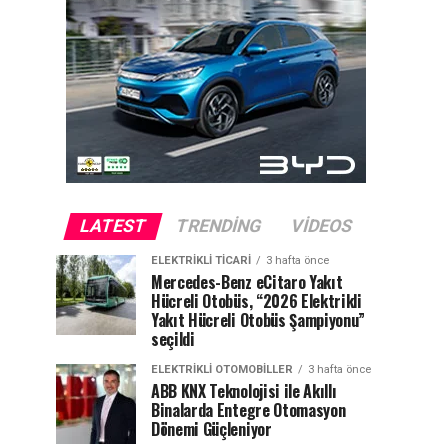
LATEST
TRENDING
VIDEOS
ELEKTRIKLI TICARI
3 hafta önce
Mercedes-Benz eCitaro Yakıt
Hücreli Otobüs, “2026 Elektrikli
Yakıt Hücreli Otobüs Şampiyonu”
seçildi
ELEKTRIKLI OTOMOBILLER
3 hafta önce
ABB KNX Teknolojisi ile Akıllı
Binalarda Entegre Otomasyon
Dönemi Güçleniyor