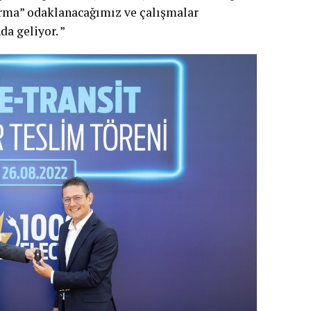
rma” odaklanacağımız ve çalışmalar
a geliyor. ”