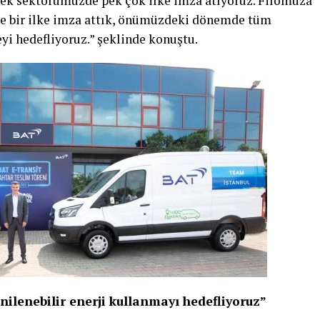
rek sektörümüzde pek çok ilke imza atıyoruz. Filomuza
yine bir ilke imza attık, önümüzdeki dönemde tüm
yi hedefliyoruz.” şeklinde konuştu.
ilenebilir enerji kullanmayı hedefliyoruz”