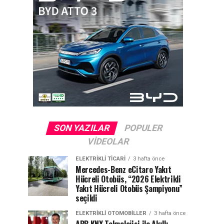
SON YAZILAR
POPULER
VIDEOLAR
ELEKTRIKLI TICARI
3 hafta önce
Mercedes-Benz eCitaro Yakıt
Hücreli Otobüs, “2026 Elektrikli
Yakıt Hücreli Otobüs Şampiyonu”
seçildi
ELEKTRIKLI OTOMOBILLER
3 hafta önce