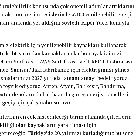
ürülebilirlik konusunda çok önemli adımlar attıklarını
larak tüm üretim tesislerinde %100 yenilenebilir enerji
arı arasında yer aldığını söyledi. Alper Yüce, konuyla
z elektrik için yenilenebilir kaynakları kullanarak
ktrik ihtiyacından kaynaklanan karbon ayak izimizi
netimi Serfikası – AWS Sertifikası’ ve ‘I-REC Uluslararası
ahibiz. Samsun’daki fabrikamız için elektriğimizi güneş
lışmalarımızı 2023 yılında tamamlamayı hedefliyoruz.
 teşvik ediyoruz. Antep, Afyon, Balıkesir, Bandırma,
ütör depolarında halihazırda güneş enerjisi panelleri
 geçiş için çalışmalar sürüyor.
ilerinin en çok hissedileceği tarım alanında çiftçilerin
kliliği olan kaynakların yaratılması için
tireceğiz. Türkiye’de 20. yılımızı kutladığımız bu sene