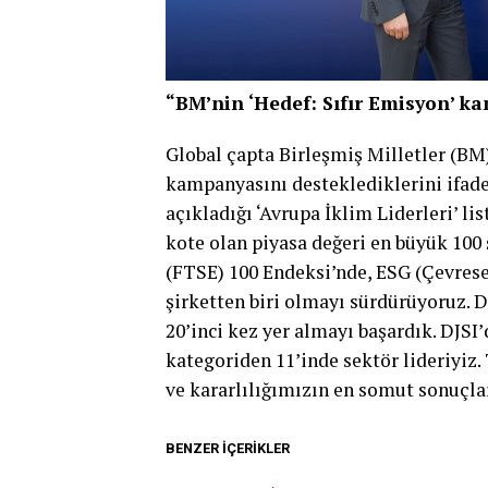
“BM’nin ‘Hedef: Sıfır Emisyon’ k
Global çapta Birleşmiş Milletler (BM
kampanyasını desteklediklerini ifade
açıkladığı ‘Avrupa İklim Liderleri’ li
kote olan piyasa değeri en büyük 100
(FTSE) 100 Endeksi’nde, ESG (Çevrese
şirketten biri olmayı sürdürüyoruz. D
20’inci kez yer almayı başardık. DJSI’
kategoriden 11’inde sektör lideriyiz.
ve kararlılığımızın en somut sonuçla
BENZER İÇERIKLER