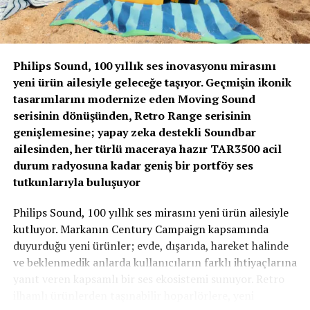
Ses Kalitesi ve Akıllı Özellikler
Philips Sound, 100 yıllık ses inovasyonu mirasını
Realme, uygun fiyatına rağmen ses kalitesinden ödün
yeni ürün ailesiyle geleceğe taşıyor. Geçmişin ikonik
vermemiş. Cihazda
11 mm woofer ve 6 mm
tasarımlarını modernize eden Moving Sound
tweeter
‘dan oluşan çift sürücülü bir yapı kullanılıyor.
serisinin dönüşünden, Retro Range serisinin
genişlemesine; yapay zeka destekli Soundbar
Hi-Res & LHDC 5.0:
Kayıpsız ses iletimi ve
ailesinden, her türlü maceraya hazır TAR3500 acil
yüksek çözünürlüklü ses sertifikasıyla stüdyo
durum radyosuna kadar geniş bir portföy ses
kalitesinde deneyim.
tutkunlarıyla buluşuyor
45 ms Düşük Gecikme:
Mobil oyuncular için
Philips Sound, 100 yıllık ses mirasını yeni ürün ailesiyle
görüntü ve ses arasındaki senkronizasyon
kutluyor. Markanın Century Campaign kapsamında
kusursuz hale getirilmiş.
duyurduğu yeni ürünler; evde, dışarıda, hareket halinde
ve beklenmedik anlarda kullanıcıların farklı ihtiyaçlarına
Yapay Zeka Destekli Çeviri:
Real-time (gerçek
yanıt veren kapsamlı bir ses ekosistemi sunuyor. Retro
zamanlı) çeviri özelliği sayesinde yabancı
ilhamlı ürünlerden taşınabilir hoparlörlere, yeni
dillerdeki diyaloglar artık çok daha erişilebilir.