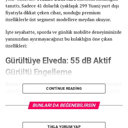
tanıttı. Sadece 41 dolarlık (yaklaşık 299 Yuan) yurt dışı
fiyatıyla dikkat çeken cihaz, sunduğu premium
özelliklerle üst segment modellere meydan okuyor.
İşte seyahatte, sporda ve günlük mobilite deneyiminizde
yanınızdan ayırmayacağınız bu kulaklığın öne çıkan
özellikleri:
Gürültüye Elveda: 55 dB Aktif
Gürültü Engelleme
Realme Buds Air8, sınıfının en yüksek değerlerinden biri
CONTINUE READING
olan
55 dB Aktif Gürültü Engelleme (ANC)
desteğiyle
geliyor. 5000 Hz’e kadar geniş bir frekans aralığını
kapsayan bu sistem, özellikle metro, otobüs ve uçak gibi
BUNLARI DA BEĞENEBILIRSIN
gürültülü ortamlardaki düşük/orta frekanslı sesleri %99
oranında filtreleyebiliyor. Üstelik 6 mikrofonlu yapay
zeka destekli çağrı gürültü azaltma (ENC) teknolojisi,
TIKLA YORUM YAP