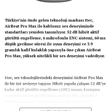
Stevie Pro
. Markanın 2025’te tanıttığı The Stevie
Sizce bu fiyata 58 saat pil ömrü sunan başka bir rakip
modelinin daha gelişmiş versiyonu olarak
çıkabilir mi?
konumlanan ürün; yükseltilmiş hoparlör sistemi,
Türkiye’nin önde gelen teknoloji markası ttec,
geliştirilmiş alüminyum tabla ve tone arm yapısı,
AirBeat Pro Max ile kablosuz ses deneyiminde
BENZER İÇERIKLER
Bluetooth in/out ve Auracast bağlantı seçenekleriyle
standartları yeniden tanımlıyor. 52 dB hibrit aktif
vinil deneyimini daha rafine hale getiriyor. Böylece
gürültü engelleme, 6 mikrofonlu ENC sistemi, 60 ms
DON'T MISS
Philips Sound, analog müzik keyfini modern yaşam
ttec’ten yüksek performanslı kablosuz kulaklık: AirBeat
düşük gecikme süresi ile oyun deneyimi ve 3.9
Pro Max
alanlarına ve çoklu kullanım senaryolarına uygun
gramlık hafif kulaklık yapısıyla öne çıkan AirBeat
biçimde yeniden tanımlıyor.
Pro Max, yüksek nitelikli bir ses deneyimi vadediyor.
Moving Sound geri dönüyor
Philips Sound’un 1980’lerin cesur, renkli ve karakter
ttec, ses teknolojilerindeki deneyimini AirBeat Pro Max
sahibi tasarım anlayışını günümüze taşıyan
Moving
ile bir üst seviyeye taşıyor. Hibrit yapıda çalışan 52 dB’ye
Sound
serisi de markanın 100. yıl kutlamalarının önemli
kadar aktif gürültü engelleme (ANC) sunan, konuşma
başlıklarından biri olarak öne çıkıyor. 2026’nın ikinci
sırasında ortam gürültüsünü azaltan ENC destekli 6
çeyreğinde tüketiciyle buluşacak seri; iki taşınabilir
mikrofonlu arama performansı ve Bluetooth 5.4
hoparlör ve iki kulaklık modelinden oluşuyor. Sarı ve
kablosuz bağlantı teknolojisiyle hem profesyonel
siyah renk seçenekleriyle, neon pembe detaylar taşıyan