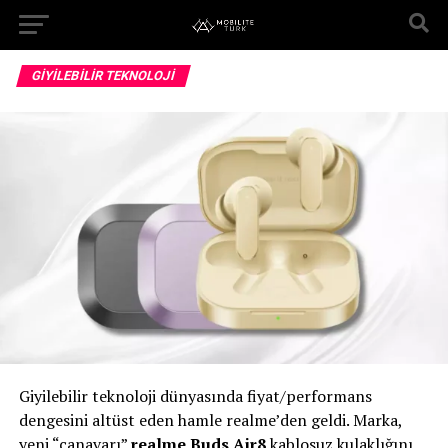
GIYILEBILIR TEKNOLOJI
Giyilebilir teknoloji dünyasında fiyat/performans
dengesini altüst eden hamle realme’den geldi. Marka,
yeni “canavarı”
realme Buds Air8
kablosuz kulaklığını