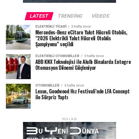
moduyla spor aktivitelerini daha kapsamlı bir şekilde
takip edilebiliyor. 46mm, 42mm ve 41mm modelleriyle
LATEST
TRENDING
VIDEOS
dikkat çeken seri, 14 güne kadar pil ömrü sunarak
ELEKTRIKLI TICARI
3 hafta önce
kullanıcıları yarı yolda bırakmıyor.
Mercedes-Benz eCitaro Yakıt Hücreli Otobüs,
“2026 Elektrikli Yakıt Hücreli Otobüs
Şampiyonu” seçildi
ELEKTRIKLI OTOMOBILLER
3 hafta önce
ABB KNX Teknolojisi ile Akıllı Binalarda Entegre
Otomasyon Dönemi Güçleniyor
OTOMOBILLER
3 hafta önce
Lexus, Goodwood Hız Festivali’nde LFA Concept
ile Sürpriz Yaptı
REKLAM