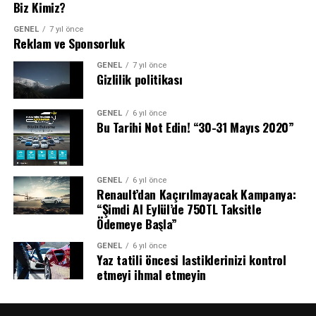
Biz Kimiz?
GENEL
7 yıl önce
Reklam ve Sponsorluk
GENEL
7 yıl önce
Gizlilik politikası
GENEL
6 yıl önce
Bu Tarihi Not Edin! “30-31 Mayıs 2020”
GENEL
6 yıl önce
Renault’dan Kaçırılmayacak Kampanya:
“Şimdi Al Eylül’de 750TL Taksitle
Ödemeye Başla”
GENEL
6 yıl önce
Yaz tatili öncesi lastiklerinizi kontrol
etmeyi ihmal etmeyin