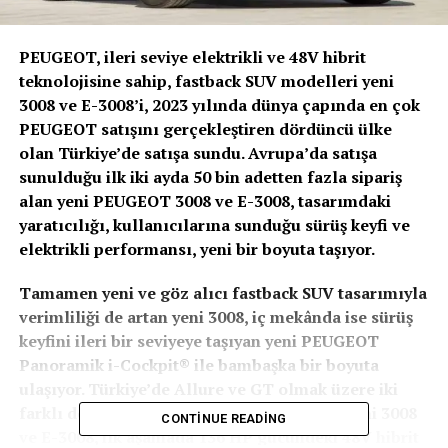
PEUGEOT, ileri seviye elektrikli ve 48V hibrit
teknolojisine sahip, fastback SUV modelleri yeni
3008 ve E-3008’i, 2023 yılında dünya çapında en çok
PEUGEOT satışını gerçekleştiren dördüncü ülke
olan Türkiye’de satışa sundu. Avrupa’da satışa
sunulduğu ilk iki ayda 50 bin adetten fazla sipariş
alan yeni PEUGEOT 3008 ve E-3008, tasarımdaki
yaratıcılığı, kullanıcılarına sunduğu sürüş keyfi ve
elektrikli performansı, yeni bir boyuta taşıyor.
Tamamen yeni ve göz alıcı fastback SUV tasarımıyla
verimliliği de artan yeni 3008, iç mekânda ise sürüş
keyfini ileri bir seviyeye taşıyan yeni PEUGEOT
Panoramik i-Cockpit® ile bambaşka bir boyuta
ulaşıyor. Türkiye’de Allure ve GT olmak üzere iki
farklı donanım seviyesiyle satışa sunulan yeni 3008
CONTINUE READING
ve E-3008, ilk aşamada 136 HP gücündeki 48V hibrit