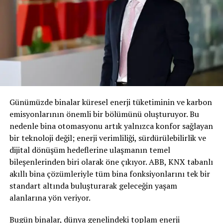
Yeni PEUGEOT 3008’in ülkemizde satışa
sunulmasıyla ilgili değerlendirmelerde bulunan
PEUGEOT Türkiye Genel Müdürü Gülin Reyhanoğlu,
“Yeni 3008 pek çok açıdan önemli bir ürün.
Stellantis’in yeni platform yatırımı olan STLA’nın
orta boyutlu yeni nesil platformu üzerinde yükselen
ilk model, yeni PEUGEOT 3008 oldu. Öyle ki yeni
nesil 3008, 2 ay gibi kısa bir sürede Avrupa
pazarlarında 50 bin adedin üstünde sipariş alabilme
Günümüzde binalar küresel enerji tüketiminin ve karbon
başarısına ulaştı.
Biz de Türkiye’de bu sene son 4
emisyonlarının önemli bir bölümünü oluşturuyor. Bu
ayda toplam 6 bin adet yeni nesil PEUGEOT 3008
nedenle bina otomasyonu artık yalnızca konfor sağlayan
satışı hedefliyoruz. Bu seneki satışın yaklaşık %
bir teknoloji değil; enerji verimliliği, sürdürülebilirlik ve
20’sinin elektrikli versiyon olmasını bekliyoruz”
dijital dönüşüm hedeflerine ulaşmanın temel
dedi.
bileşenlerinden biri olarak öne çıkıyor. ABB, KNX tabanlı
akıllı bina çözümleriyle tüm bina fonksiyonlarını tek bir
Dünyanın önde gelen otomotiv üreticilerinden
standart altında buluşturarak geleceğin yaşam
PEUGEOT, kapsamlı ürün yelpazesini yeni nesil mobilite
alanlarına yön veriyor.
araçlarıyla genişletmeye devam ediyor. Bu kapsamda
PEUGEOT, 2023 yılında dünyada en çok PEUGEOT satışı
Bugün binalar, dünya genelindeki toplam enerji