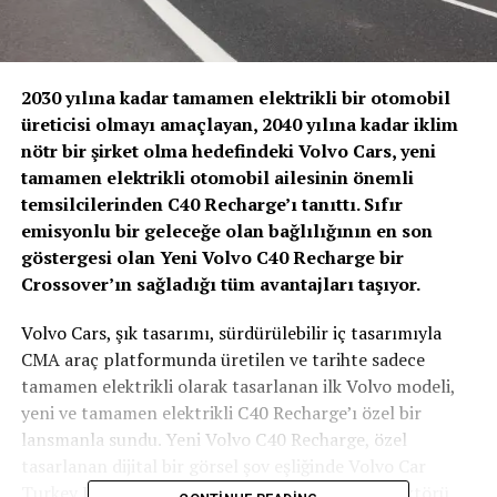
2030 yılına kadar tamamen elektrikli bir otomobil
üreticisi olmayı amaçlayan, 2040 yılına kadar iklim
nötr bir şirket olma hedefindeki Volvo Cars, yeni
tamamen elektrikli otomobil ailesinin önemli
temsilcilerinden C40 Recharge’ı tanıttı. Sıfır
emisyonlu bir geleceğe olan bağlılığının en son
göstergesi olan Yeni Volvo C40 Recharge bir
Crossover’ın sağladığı tüm avantajları taşıyor.
Volvo Cars, şık tasarımı, sürdürülebilir iç tasarımıyla
CMA araç platformunda üretilen ve tarihte sadece
tamamen elektrikli olarak tasarlanan ilk Volvo modeli,
yeni ve tamamen elektrikli C40 Recharge’ı özel bir
lansmanla sundu. Yeni Volvo C40 Recharge, özel
tasarlanan dijital bir görsel şov eşliğinde Volvo Car
Turkey Pazarlama, PR ve Tüketici Deneyimi Direktörü