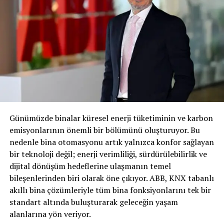
yüzde 50’sinin tamamen elektrikli otomobillerden ve
geri kalanının ise hibrit modellerden oluşmasını; 2030
yılında ise satılan tüm otomobillerin tamamen elektrikli
olmasını hedefleyen Volvo Cars için önemli bir role
sahip. Volvo Cars, C40 ile 2030 yılına kadar yalnızca tam
elektrikli otomobil satma hedefine giden yolda bir adım
daha atıyor. C40 Recharge, daha yere yakın ve daha şık
bir tasarımıyla bir Crossover’ın sağlayacağı tüm
avantajları sunuyor ve bütün otomobil kullanıcılarının
tam elektrikli otomobillere geçişini sağlama amacını
Günümüzde binalar küresel enerji tüketiminin ve karbon
taşıyor.
emisyonlarının önemli bir bölümünü oluşturuyor. Bu
nedenle bina otomasyonu artık yalnızca konfor sağlayan
Volvo Car Turkey Pazarlama, PR ve Tüketici Deneyimi
bir teknoloji değil; enerji verimliliği, sürdürülebilirlik ve
Direktörü Melike Peksel, “Yeni ve tamamen elektrikli
dijital dönüşüm hedeflerine ulaşmanın temel
C40 Recharge sadece teknik özellikleriyle değil aynı
bileşenlerinden biri olarak öne çıkıyor. ABB, KNX tabanlı
zamanda tasarımıyla da geleceğe bakış açımızın önemli
akıllı bina çözümleriyle tüm bina fonksiyonlarını tek bir
bir parçası. 2040 yılına kadar tamamen döngüsel bir iş
standart altında buluşturarak geleceğin yaşam
modeline geçmeyi planlayan bir otomobil şirketi olarak
alanlarına yön veriyor.
2025 yılına kadar yeni Volvo otomobillerindeki