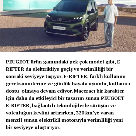
kabin içi boyutları ve konfor özelliklerine sahip olan
Doblò ve Scudo’nun elektrikli versiyonları,
kullanıcılarına bireysel ve ticari ihtiyaçlara uygun
verimli çözümler, iş sürekliliğini ve düşük kullanım
maliyetlerini garanti eden araç sahipliği deneyimi
sunuyor.
PEUGEOT ürün gamındaki pek çok model gibi, E-
RIFTER da elektrikliye geçiş ve verimliliği bir
FIAT Marka Direktörü Altan Aytaç: “FIAT
sonraki seviyeye taşıyor. E-RIFTER, farklı kullanım
Professional olarak, orta ticari araç segmentindeki
gereksinimlerine ve günlük hayata uyumlu, kullanıcı
varlığımızı, geçtiğimiz yıl pazara yeniden
dostu olmaya devam ediyor. Maceracı bir karakter
sunduğumuz Scudo ve Türkiye’de ilk defa tüketiciler
için daha da etkileyici bir tasarım sunan PEUGOET
ile buluşturduğumuz Ulysse modelleri ile tazeledik.
E-RIFTER, bağlantılı teknolojilerle sürüşün ve
Bu yıl haziran ayında Yeni Doblò’yu pazara sunduk.
yolculuğun keyfini artırırken, 320 km’ye varan
Şimdi ise Doblò ve Scudo modellerimizin, elektrikli
menzil sunan elektrikli motoruyla verimliliği yeni
motorla donatılan versiyonlarını tüketicilerle
bir seviyeye ulaştırıyor.
buluşturuyoruz. Hafif ticari araç segmentindeki
başarımızı ve istikrarımızı elektrikli araçlarla