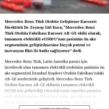
Mercedes-Benz Türk Otobüs Geliştirme Karoseri
Direktörü Dr. Zeynep Gül Koca, “Mercedes-Benz
Türk Otobüs Fabrikası Karoser AR-GE ekibi olarak,
tamamen elektrikli eO500 U’nun şasisinin ön aks
segmentinin geliştirilmesine birçok patent ve
inovasyon fikri ile katkı sağlıyoruz” dedi.
Mercedes-Benz Türk, Latin Amerika pazarı için
üretilecek olan tamamen elektrikli otobüsün şasisinin ön
aks segmentini İstanbul Hoşdere Otobüs Fabrikası’ndaki
AR-GE merkezinde geliştirdi. Mercedes-Benz Türk
Otobüs Karoser AR-GE ekibinin tamamen elektrikli
eO500 için geliştirdiği teknoloji Latin Amerika pazarını
elektrikli dönüşüme hazırlıyor. Latin Amerika’nın en
büyük otobüs ve kamyon üreticisi Mercedes-Benz do
Brasil tarafından tanıtılan eO500 U sayesinde, Latin