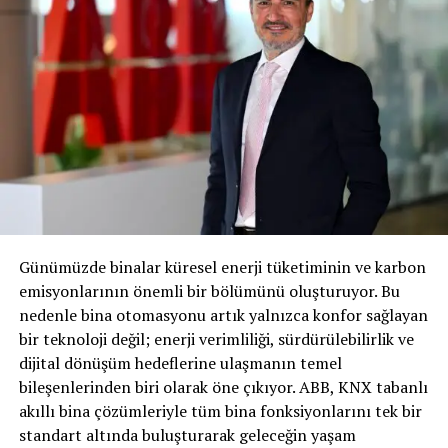
olacak gibi görünen şampiyonada etkisini gösterdi.
DS Performance’ın geliştirdiği yeni otomobilin
yetenekleri serbest antrenman seanslarının ön
sıralarında yer almayı başaran Jean-Eric Vergne ve
Stoffel Vandoorne tarafından kanıtlandı. Fransız pilot
en hızlı ve ikinci en hızlı zamanı elde ederken, Belçikalı
pilot ise beşinci sırada yer aldı. Sıralamaya kadar her şey
iyi görünse de, gerçek seansa gelindiğinde bu eğilim
devam etmedi. Her iki DS Automobiles pilotu da trafiğe
Günümüzde binalar küresel enerji tüketiminin ve karbon
takıldı ve startta Jean-Eric Vergne 11., takım arkadaşı
emisyonlarının önemli bir bölümünü oluşturuyor. Bu
ise 14. sıraya yerleşti.
nedenle bina otomasyonu artık yalnızca konfor sağlayan
bir teknoloji değil; enerji verimliliği, sürdürülebilirlik ve
dijital dönüşüm hedeflerine ulaşmanın temel
bileşenlerinden biri olarak öne çıkıyor. ABB, KNX tabanlı
Yarışta, DS E-TENSE FE23 araçları, bu yılki aksiyonun
akıllı bina çözümleriyle tüm bina fonksiyonlarını tek bir
ayrılmaz bir parçası olacaklarını gösterdiler. Son
standart altında buluşturarak geleceğin yaşam
şampiyon Stoffel Vandoorne asla pes etmedi. Sonunda