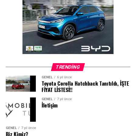
TRENDING
GENEL
6 yıl önce
Toyota Corolla Hatchback Tanıtıldı, İŞTE
FİYAT LİSTESİ!!
GENEL
7 yıl önce
İletişim
GENEL
7 yıl önce
Biz Kimiz?