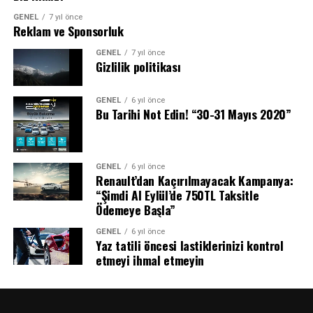
GENEL
7 yıl önce
Reklam ve Sponsorluk
GENEL
7 yıl önce
Gizlilik politikası
GENEL
6 yıl önce
Bu Tarihi Not Edin! “30-31 Mayıs 2020”
GENEL
6 yıl önce
Renault’dan Kaçırılmayacak Kampanya:
“Şimdi Al Eylül’de 750TL Taksitle
Ödemeye Başla”
GENEL
6 yıl önce
Yaz tatili öncesi lastiklerinizi kontrol
etmeyi ihmal etmeyin