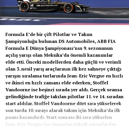
Formula E’de bir çift Pilotlar ve Takım
Şampiyonluğu bulunan DS Automobiles, ABB FIA
Formula E Dünya Şampiyonası’nın 9. sezonunun
açılış yarışı olan Meksika’da önemli kazanımlar
elde etti. Önceki modellerden daha güçlü ve verimli
olan 3. nesil yarış araçlarının ilk kez sahneye çıktığı
yarışın sıralama turlarında Jean-Eric Vergne en hızlı
ve ikinci en hızlı zamanı elde ederken, Stoffel
Vandoorne ise beşinci sırada yer aldı. Gerçek seansa
gelindiğinde trafiğe takılan pilotlar 11. ve 14. sıradan
start aldılar. Stoffel Vandoorne dört sıra yükselerek
son turda 10. sırayı alarak takım için Meksika’da ilk
puanı kazandırdı. Start sonrası iki sıra yükselen
Jean-Eric Vergne ise yaşanılan teknik sorunlardan