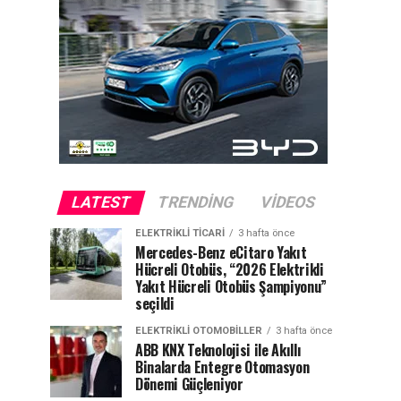
LATEST
TRENDING
VIDEOS
ELEKTRIKLI TICARI
3 hafta önce
Mercedes-Benz eCitaro Yakıt
Hücreli Otobüs, “2026 Elektrikli
Yakıt Hücreli Otobüs Şampiyonu”
seçildi
ELEKTRIKLI OTOMOBILLER
3 hafta önce
ABB KNX Teknolojisi ile Akıllı
Binalarda Entegre Otomasyon
Dönemi Güçleniyor