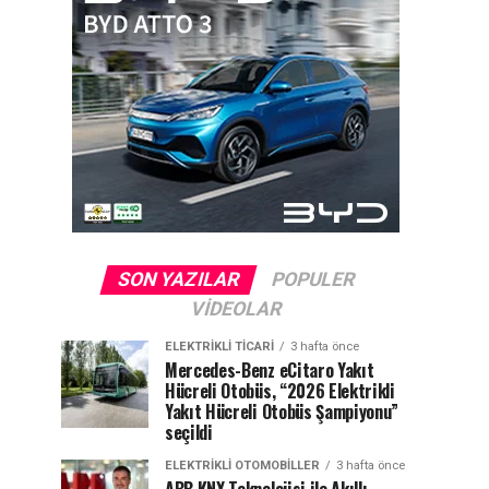
SON YAZILAR
POPULER
VIDEOLAR
ELEKTRIKLI TICARI
3 hafta önce
Mercedes-Benz eCitaro Yakıt
Hücreli Otobüs, “2026 Elektrikli
Yakıt Hücreli Otobüs Şampiyonu”
seçildi
ELEKTRIKLI OTOMOBILLER
3 hafta önce