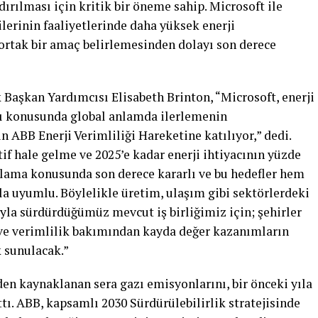
ırılması için kritik bir öneme sahip. Microsoft ile
ilerinin faaliyetlerinde daha yüksek enerji
ortak bir amaç belirlemesinden dolayı son derece
 Başkan Yardımcısı Elisabeth Brinton, “Microsoft, enerji
sı konusunda global anlamda ilerlemenin
 ABB Enerji Verimliliği Hareketine katılıyor,” dedi.
if hale gelme ve 2025’e kadar enerji ihtiyacının yüzde
şılama konusunda son derece kararlı ve bu hedefler hem
a uyumlu. Böylelikle üretim, ulaşım gibi sektörlerdeki
la sürdürdüğümüz mevcut iş birliğimiz için; şehirler
 ve verimlilik bakımından kayda değer kazanımların
k sunulacak.”
den kaynaklanan sera gazı emisyonlarını, bir önceki yıla
tı. ABB, kapsamlı 2030 Sürdürülebilirlik stratejisinde