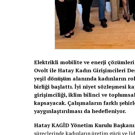
Elektrikli mobilite ve enerji çözümler
Ovolt ile Hatay Kadın Girişimcileri De
yeşil dönüşüm alanında kadınların rolü
birliği başlattı. İyi niyet sözleşmesi
girişimciliği, iklim bilinci ve toplumsa
kapsayacak. Çalışmaların farklı şehir
yaygınlaştırılması da hedefleniyor.
Hatay KAGİD Yönetim Kurulu Başkanı
süreçlerinde kadınların üretim gücü ve lide