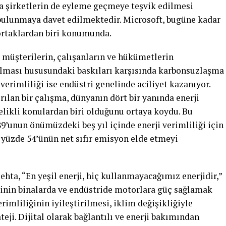
ka şirketlerin de eyleme geçmeye teşvik edilmesi
bulunmaya davet edilmektedir. Microsoft, bugüne kadar
ortaklardan biri konumunda.
i, müşterilerin, çalışanların ve hükümetlerin
ılması hususundaki baskıları karşısında karbonsuzlaşma
i verimliliği ise endüstri genelinde aciliyet kazanıyor.
ılan bir çalışma, dünyanın dört bir yanında enerji
celikli konulardan biri olduğunu ortaya koydu. Bu
89’unun önümüzdeki beş yıl içinde enerji verimliliği için
e yüzde 54’ünün net sıfır emisyon elde etmeyi
ta, “En yeşil enerji, hiç kullanmayacağımız enerjidir,”
’inin binalarda ve endüstride motorlara güç sağlamak
rimliliğinin iyileştirilmesi, iklim değişikliğiyle
eji. Dijital olarak bağlantılı ve enerji bakımından