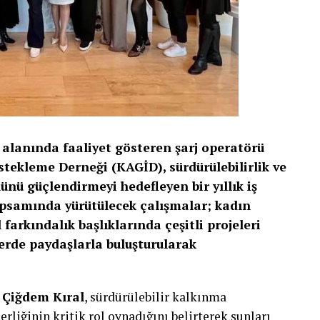
i alanında faaliyet gösteren şarj operatörü
stekleme Derneği (KAGİD), sürdürülebilirlik ve
nü güçlendirmeyi hedefleyen bir yıllık iş
 kapsamında yürütülecek çalışmalar; kadın
l farkındalık başlıklarında çeşitli projeleri
lerde paydaşlarla buluşturularak
 Çiğdem Kıral
, sürdürülebilir kalkınma
rliğinin kritik rol oynadığını belirterek şunları