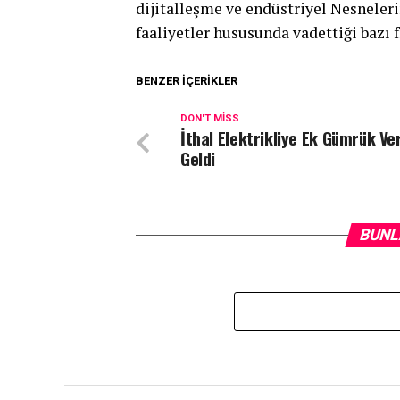
dijitalleşme ve endüstriyel Nesneleri
faaliyetler hususunda vadettiği bazı fı
BENZER İÇERIKLER
DON'T MISS
İthal Elektrikliye Ek Gümrük Ve
Geldi
BUNL