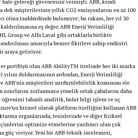
 hale geleceği güvencesini vermişti. ABB, kendi
ına dek müşterilerinin yıllık CO2 emisyonlarını en az 100
ı olma taahhüdünde bulunuyor; bu rakam, her yıl 30
kaldırılmasına eş değer. ABB Enerji Verimliliği
L Group ve Alfa Laval gibi ortaklarla birlikte
andırılması amacıyla benzer fikirlere sahip endüstri
r araya getiriyor.
ler portföyü olan ABB AbilityTM özelinde her iki marka
nci yılını doldurmasının ardından, Enerji Verimliliği
 ve ABB’nin müşterileri sürdürülebilirlik konusunu ele
n sınırlarını zorlanmaya yönelik ortak çabalarını daha
 öğrenimi tabanlı analitik, bulut bilgi işlem ve uç
 Azure’un hizmet olarak platform özelliğini kullanan ABB
ktarma organlarında, tesislerinde ve diğer fiziksel
içimlerini optimize etmelerine yardımcı olan çok
 güç veriyor. Yeni bir ABB teknik incelemesi,