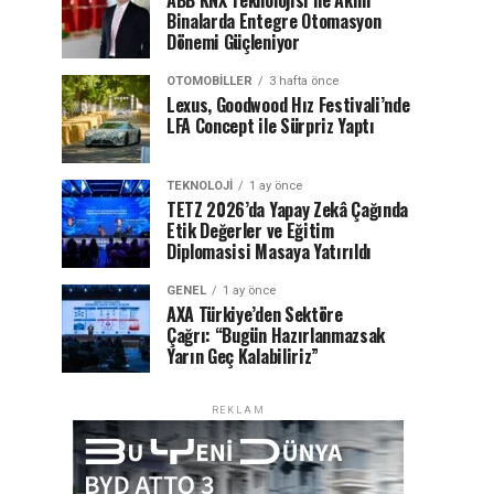
ABB KNX Teknolojisi ile Akıllı
Binalarda Entegre Otomasyon
Dönemi Güçleniyor
OTOMOBILLER
3 hafta önce
Lexus, Goodwood Hız Festivali’nde
LFA Concept ile Sürpriz Yaptı
TEKNOLOJI
1 ay önce
TETZ 2026’da Yapay Zekâ Çağında
Etik Değerler ve Eğitim
Diplomasisi Masaya Yatırıldı
GENEL
1 ay önce
AXA Türkiye’den Sektöre
Çağrı: “Bugün Hazırlanmazsak
Yarın Geç Kalabiliriz”
REKLAM